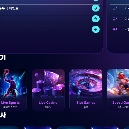
롯누적 이벤트
공지
카
공지
미
공지
낙
가기
공사