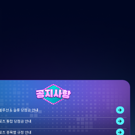
볼루션 & 슬롯 당첨금 안내
포츠 통합 당첨금 안내
포츠 종목별 규정 안내