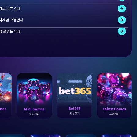
지노 콤프 안내
니게임 규정안내
첨 포인트 안내