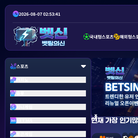
2026-08-07 02:53:42
국내형스포츠
해외형스
스포츠
카지노
슬롯
미니게임
Item
현재 가장 인기
BET365
1
토큰게임
of